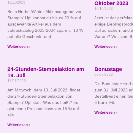
11/11/2023
Oktober 2023
10/10/2023
Beim Herbst/Winter-Aktionsangebot von
Stampin‘ Up! kannst du bis zu 20 % auf
Jetzt ist der perfekt
ausgewählte Artikel aus dem
einige Lieblingsprod
Jahreskatalog 2023-2024 sparen: 10 %
Up! zu sichern und 
auf alle Geschenk- und
Warum? Weil vom 9. 
Weiterlesen »
Weiterlesen »
24-Stunden-Stempelaktion am
Bonustage
19. Juli
06/07/2023
18/07/2023
Die Bonustage sind 
Am Mittwoch, dem 19. Juli 2023, findet
zum 31. Juli 2023 er
die 24-Stunden-Stempelaktion von
Bestellwert einen G
Stampin‘ Up! statt. Was das heißt? Es
6 Euro. Für
gibt einen Preisnachlass von 15 % auf
Weiterlesen »
alle
Weiterlesen »