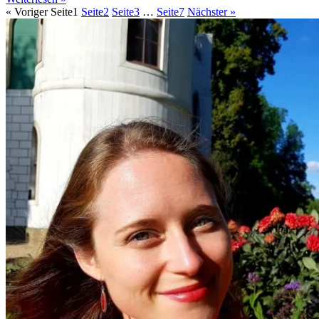
« Voriger
Seite
1
Seite
2
Seite
3
…
Seite
7
Nächster »