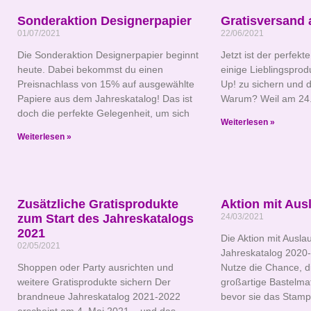
Sonderaktion Designerpapier
Gratisversand 
01/07/2021
22/06/2021
Die Sonderaktion Designerpapier beginnt
Jetzt ist der perfekt
heute. Dabei bekommst du einen
einige Lieblingsprod
Preisnachlass von 15% auf ausgewählte
Up! zu sichern und 
Papiere aus dem Jahreskatalog! Das ist
Warum? Weil am 24.
doch die perfekte Gelegenheit, um sich
Weiterlesen »
Weiterlesen »
Zusätzliche Gratisprodukte
Aktion mit Aus
zum Start des Jahreskatalogs
24/03/2021
2021
Die Aktion mit Ausl
02/05/2021
Jahreskatalog 2020
Shoppen oder Party ausrichten und
Nutze die Chance, di
weitere Gratisprodukte sichern Der
großartige Bastelmat
brandneue Jahreskatalog 2021-2022
bevor sie das Stamp