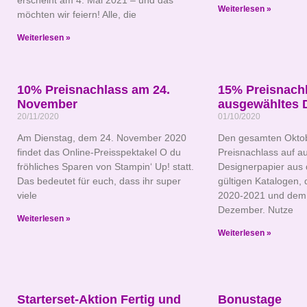
erscheint am 4. Mai 2021 – und das
Weiterlesen »
möchten wir feiern! Alle, die
Weiterlesen »
10% Preisnachlass am 24.
15% Preisnachl
November
ausgewähltes 
20/11/2020
01/10/2020
Am Dienstag, dem 24. November 2020
Den gesamten Oktob
findet das Online-Preisspektakel O du
Preisnachlass auf a
fröhliches Sparen von Stampin‘ Up! statt.
Designerpapier aus 
Das bedeutet für euch, dass ihr super
gültigen Katalogen,
viele
2020-2021 und dem 
Dezember. Nutze
Weiterlesen »
Weiterlesen »
Starterset-Aktion Fertig und
Bonustage