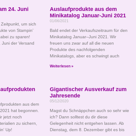
am 24. Juni
Auslaufprodukte aus dem
Minikatalog Januar-Juni 2021
01/06/2021
e Zeitpunkt, um sich
ukte von Stampin’
Bald endet der Verkaufszeitraum für den
dabei zu sparen!
Minikatalog Januar–Juni 2021. Wir
 Juni der Versand
freuen uns zwar auf all die neuen
Produkte des nachfolgenden
Minikatalogs, aber es schwingt auch
Weiterlesen »
laufprodukten
Gigantischer Ausverkauf zum
Jahresende
05/12/2020
aufprodukten aus dem
-2021 hat begonnen.
Magst du Schnäppchen auch so sehr wie
r jetzt noch
ich? Dann solltest du dir diese
erialien zu sichern,
Gelegenheit nicht entgehen lassen. Ab
in‘ Up!
Dienstag, dem 8. Dezember gibt es bis