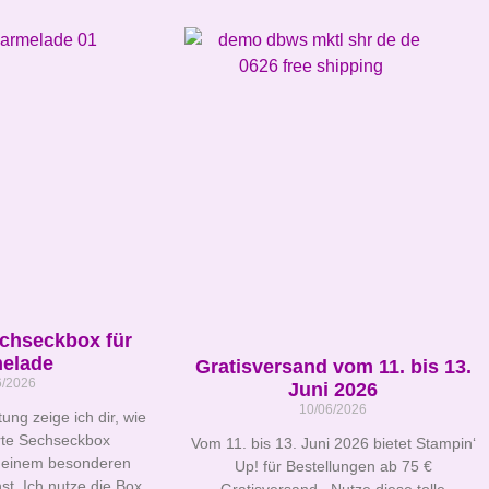
echseckbox für
elade
Gratisversand vom 11. bis 13.
6/2026
Juni 2026
10/06/2026
tung zeige ich dir, wie
erte Sechseckbox
Vom 11. bis 13. Juni 2026 bietet Stampin‘
 einem besonderen
Up! für Bestellungen ab 75 €
st. Ich nutze die Box
Gratisversand. Nutze diese tolle