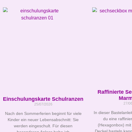
Raffinierte S
Marm
Einschulungskarte Schulranzen
27/0
25/07/2026
In dieser Bastelanlei
Nach den Sommerferien beginnt für viele
du eine raffini
Kinder ein neuer Lebensabschnitt: Sie
(Hexagonbox) mit
werden eingeschult. Für diesen
Deckel basteln kann
besonderen Anlass habe ich