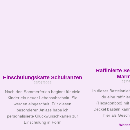
Raffinierte S
Marm
Einschulungskarte Schulranzen
27/0
25/07/2026
In dieser Bastelanlei
Nach den Sommerferien beginnt für viele
du eine raffini
Kinder ein neuer Lebensabschnitt: Sie
(Hexagonbox) mit
werden eingeschult. Für diesen
Deckel basteln kann
besonderen Anlass habe ich
hier als Gesc
personalisierte Glückwunschkarten zur
Einschulung in Form
Weiter