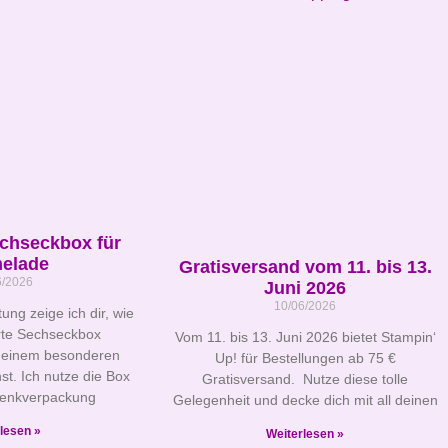
echseckbox für
elade
Gratisversand vom 11. bis 13.
6/2026
Juni 2026
10/06/2026
tung zeige ich dir, wie
erte Sechseckbox
Vom 11. bis 13. Juni 2026 bietet Stampin‘
 einem besonderen
Up! für Bestellungen ab 75 €
st. Ich nutze die Box
Gratisversand. Nutze diese tolle
henkverpackung
Gelegenheit und decke dich mit all deinen
lesen »
Weiterlesen »