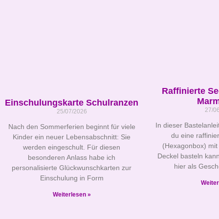
Raffinierte S
Marm
Einschulungskarte Schulranzen
27/0
25/07/2026
In dieser Bastelanlei
Nach den Sommerferien beginnt für viele
du eine raffini
Kinder ein neuer Lebensabschnitt: Sie
(Hexagonbox) mit
werden eingeschult. Für diesen
Deckel basteln kann
besonderen Anlass habe ich
hier als Gesc
personalisierte Glückwunschkarten zur
Einschulung in Form
Weiter
Weiterlesen »