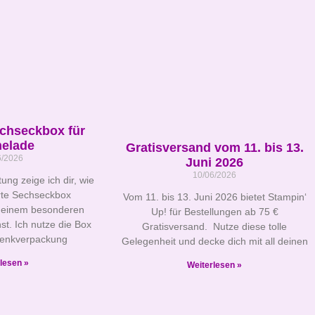
echseckbox für
elade
Gratisversand vom 11. bis 13.
6/2026
Juni 2026
10/06/2026
tung zeige ich dir, wie
erte Sechseckbox
Vom 11. bis 13. Juni 2026 bietet Stampin‘
 einem besonderen
Up! für Bestellungen ab 75 €
st. Ich nutze die Box
Gratisversand. Nutze diese tolle
henkverpackung
Gelegenheit und decke dich mit all deinen
lesen »
Weiterlesen »