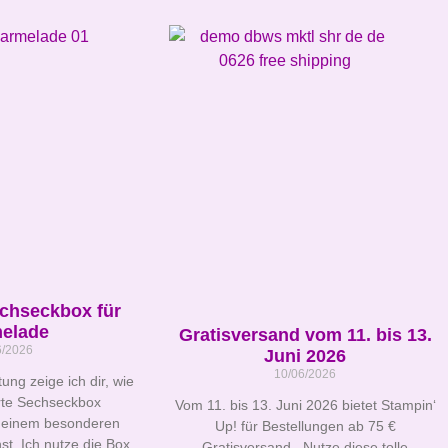
echseckbox für
elade
Gratisversand vom 11. bis 13.
6/2026
Juni 2026
10/06/2026
tung zeige ich dir, wie
erte Sechseckbox
Vom 11. bis 13. Juni 2026 bietet Stampin‘
 einem besonderen
Up! für Bestellungen ab 75 €
st. Ich nutze die Box
Gratisversand. Nutze diese tolle