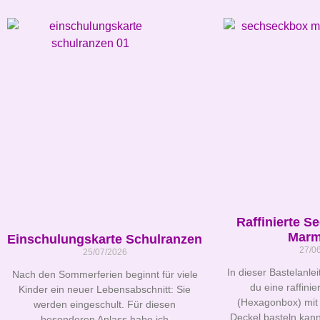
Raffinierte S
Marm
Einschulungskarte Schulranzen
27/0
25/07/2026
In dieser Bastelanlei
Nach den Sommerferien beginnt für viele
du eine raffini
Kinder ein neuer Lebensabschnitt: Sie
(Hexagonbox) mit
werden eingeschult. Für diesen
Deckel basteln kann
besonderen Anlass habe ich