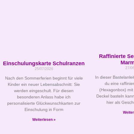
Raffinierte S
Marm
Einschulungskarte Schulranzen
27/0
25/07/2026
In dieser Bastelanlei
Nach den Sommerferien beginnt für viele
du eine raffini
Kinder ein neuer Lebensabschnitt: Sie
(Hexagonbox) mit
werden eingeschult. Für diesen
Deckel basteln kann
besonderen Anlass habe ich
hier als Gesc
personalisierte Glückwunschkarten zur
Einschulung in Form
Weiter
Weiterlesen »