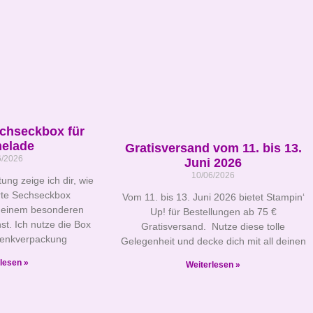
echseckbox für
elade
Gratisversand vom 11. bis 13.
6/2026
Juni 2026
10/06/2026
tung zeige ich dir, wie
erte Sechseckbox
Vom 11. bis 13. Juni 2026 bietet Stampin‘
 einem besonderen
Up! für Bestellungen ab 75 €
st. Ich nutze die Box
Gratisversand. Nutze diese tolle
henkverpackung
Gelegenheit und decke dich mit all deinen
lesen »
Weiterlesen »