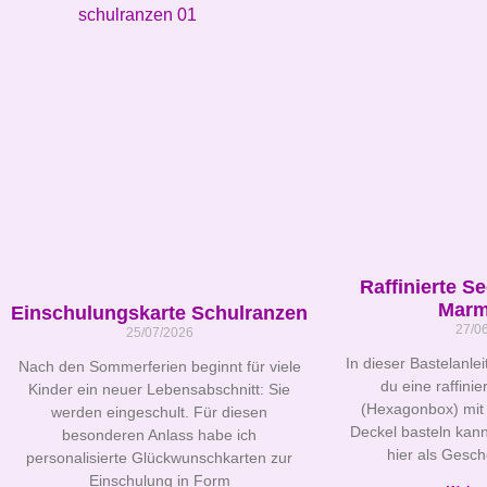
Raffinierte S
Marm
Einschulungskarte Schulranzen
27/0
25/07/2026
In dieser Bastelanlei
Nach den Sommerferien beginnt für viele
du eine raffini
Kinder ein neuer Lebensabschnitt: Sie
(Hexagonbox) mit
werden eingeschult. Für diesen
Deckel basteln kann
besonderen Anlass habe ich
hier als Gesc
personalisierte Glückwunschkarten zur
Einschulung in Form